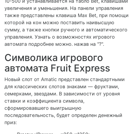
10-500 и устанавливается на табло Bet, клавишами
увеличения и уменьшения. На панели управления
также представлены клавиша Max Bet, при помощи
которой на кон можно поставить наивысшую
сумму, а также кнопки ручного и автоматического
управления. Узнать о возможностях игрового
автомата подробнее можно. нажав на "?".
Символика игрового
автомата Fruit Express
Новый слот от Amatic представлен стандартными
для классических слотов знаками — фруктами,
семерками, звездами. В зависимости от уровня
ставки и коэффициента символа,
сформировавшего выигрышную
последовательность, будет определен денежный
приз: