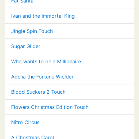
Fat Santa
Ivan and the Immortal King
Jingle Spin Touch
Sugar Glider
Who wants to be a Millionaire
Adelia the Fortune Wielder
Blood Suckers 2 Touch
Flowers Christmas Edition Touch
Nitro Circus
A Christmas Carol