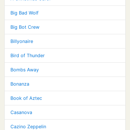
Big Bad Wolf
Big Bot Crew
Billyonaire
Bird of Thunder
Bombs Away
Bonanza
Book of Aztec
Casanova
Cazino Zeppelin