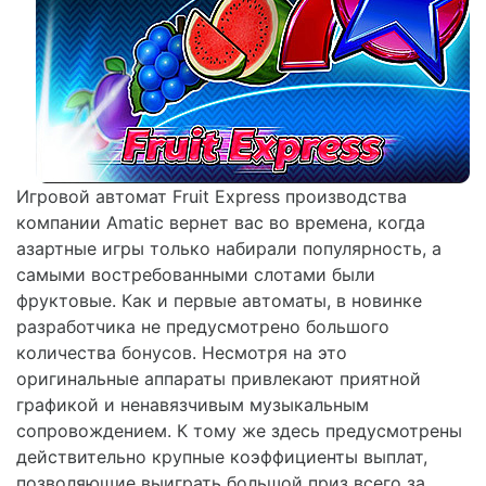
Игровой автомат Fruit Express производства
компании Amatic вернет вас во времена, когда
азартные игры только набирали популярность, а
самыми востребованными слотами были
фруктовые. Как и первые автоматы, в новинке
разработчика не предусмотрено большого
количества бонусов. Несмотря на это
оригинальные аппараты привлекают приятной
графикой и ненавязчивым музыкальным
сопровождением. К тому же здесь предусмотрены
действительно крупные коэффициенты выплат,
позволяющие выиграть большой приз всего за