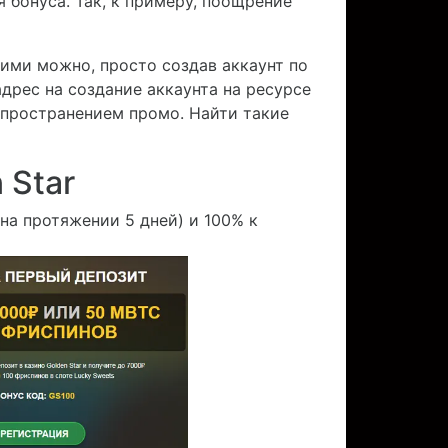
 бонуса. Так, к примеру, поощрение
ими можно, просто создав аккаунт по
дрес на создание аккаунта на ресурсе
аспространением промо. Найти такие
 Star
 на протяжении 5 дней) и 100% к