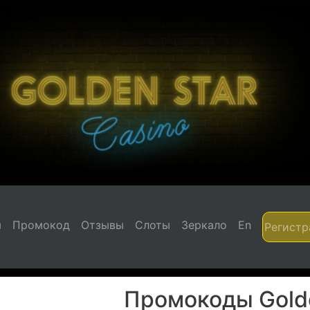
ы
Промокод
Отзывы
Слоты
Зеркало
En
Регистр
Промокоды Golde