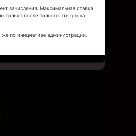
ент зачисления. Максимальная ставка
но только после полного отыгрыша
 же по инициативе администрации.