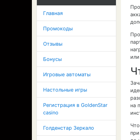
Про
Главная
акк
доп
Промокоды
Про
пар
Отзывы
наг
или
Бонусы
Ч
Игровые автоматы
Зач
Настольные игры
иде
раз
Регистрация в GoldenStar
на 
casino
инс
Что
Голденстар Зеркало
при