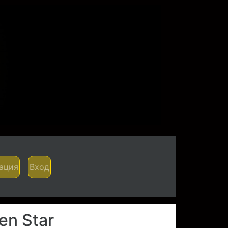
ация
Вход
n Star