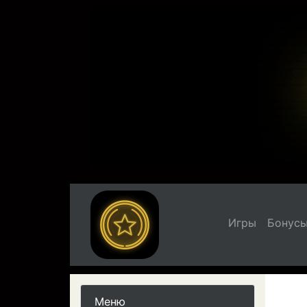
Игры
Бонус
Меню